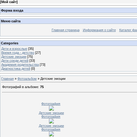
[
Мой сайт
]
Форма входа
Меню сайта
Главная страница
Информация о сайте
Каталог фа
Categories
Дети и взрослые
[35]
Время года - детство
[27]
Детские эмоции
[75]
Дети среди детей
[33]
Академия родительства
[73]
Диагностика детей
[0]
Главная
»
Фотоальбом
» Детские эмоции
Фотографий в альбоме
:
75
Фотография
Детские эмоции
Фотография
Детские эмоции
Фотография