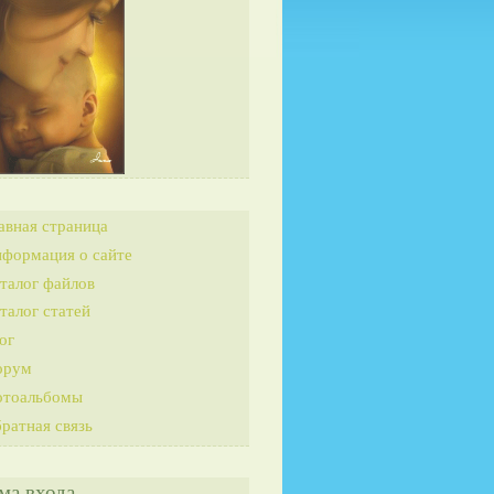
авная страница
формация о сайте
талог файлов
талог статей
ог
орум
тоальбомы
ратная связь
ма входа