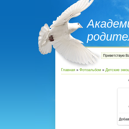
Академ
родите
Приветствую В
Главная
»
Фотоальбом
»
Детские эмо
Добав