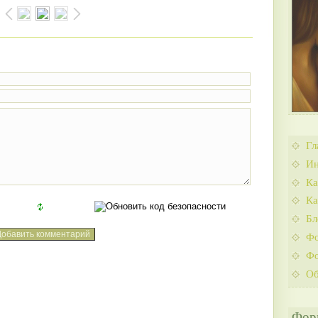
Гл
Ин
Ка
Ка
Бл
Ф
Фо
Об
Фор