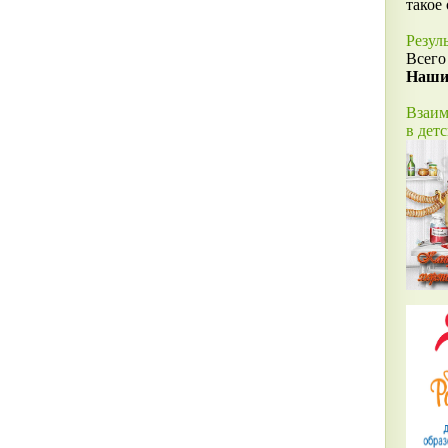
такое
Резул
Всего
Наши
Взаим
в дет