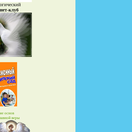
огический
нет-клуб
ие основ
лавной веры