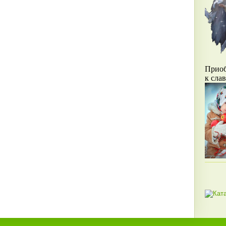
Прио
к сла