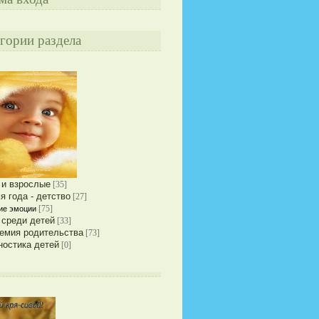
гории раздела
 и взрослые
[35]
я года - детство
[27]
[75]
ие эмоции
 среди детей
[33]
емия родительства
[73]
ностика детей
[0]