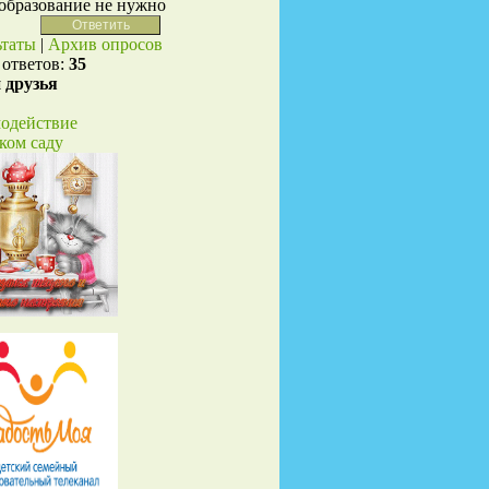
 образование не нужно
ьтаты
|
Архив опросов
 ответов:
35
 друзья
одействие
ском саду