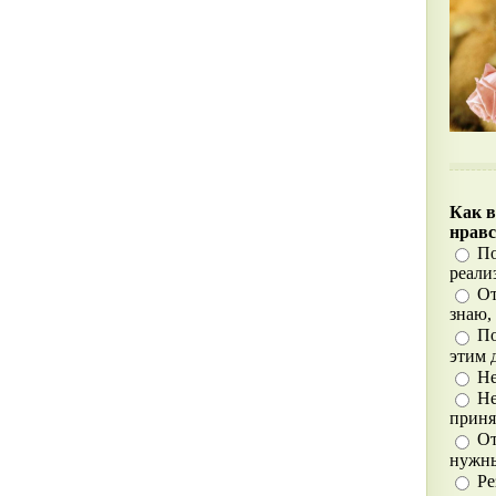
Как в
нравс
По
реали
От
знаю,
По
этим 
Не
Не
приня
От
нужны
Ре