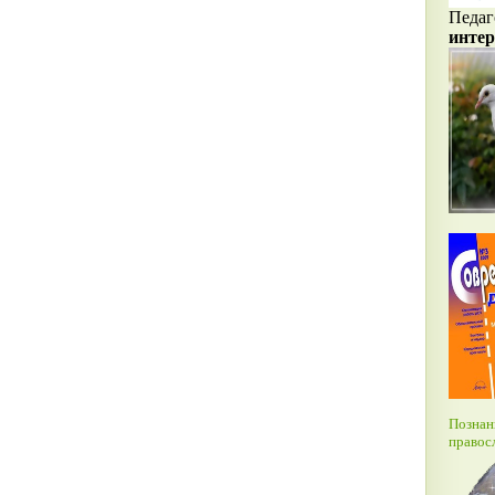
Педаг
интер
Познан
правос