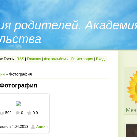
ия родителей. Академи
льства
ас
Гость
|
RSS
|
Главная
|
Фотоальбомы
|
Регистрация
|
Вход
ции
» Фотография
Фотография
Мен
502
0
0.0
В реальном размере
лено
24.04.2013
Админ
650x488
/ 81.6Kb