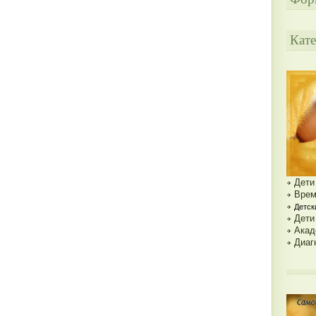
Кате
Дети
Врем
Детск
Дети
Акад
Диаг