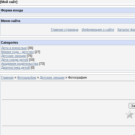
[
Мой сайт
]
Форма входа
Меню сайта
Главная страница
Информация о сайте
Каталог фа
Categories
Дети и взрослые
[35]
Время года - детство
[27]
Детские эмоции
[75]
Дети среди детей
[33]
Академия родительства
[73]
Диагностика детей
[0]
Главная
»
Фотоальбом
»
Детские эмоции
» Фотография