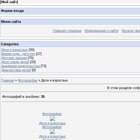
[
Мой сайт
]
Форма входа
Меню сайта
Главная страница
Информация о сайте
Каталог фа
Categories
Дети и взрослые
[35]
Время года - детство
[27]
Детские эмоции
[75]
Дети среди детей
[33]
Академия родительства
[73]
Диагностика детей
[0]
Главная
»
Фотоальбом
» Дети и взрослые
В этом разделе соб
Фотографий в альбоме
:
35
Фотография
Дети и взрослые
Фотография
Дети и взрослые
Фотография