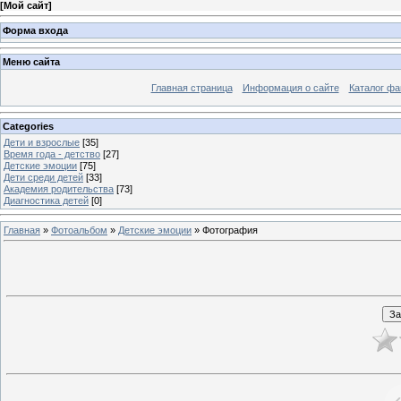
[
Мой сайт
]
Форма входа
Меню сайта
Главная страница
Информация о сайте
Каталог фа
Categories
Дети и взрослые
[35]
Время года - детство
[27]
Детские эмоции
[75]
Дети среди детей
[33]
Академия родительства
[73]
Диагностика детей
[0]
Главная
»
Фотоальбом
»
Детские эмоции
» Фотография