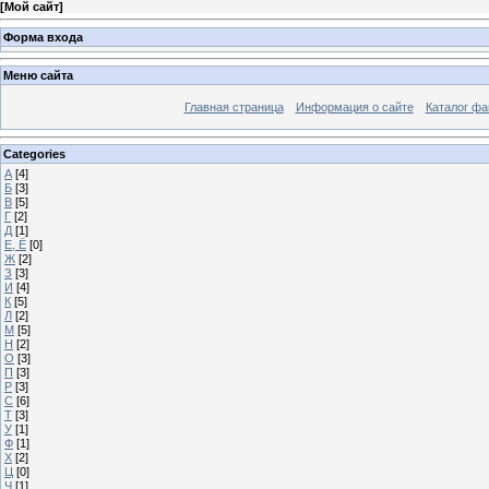
[
Мой сайт
]
Форма входа
Меню сайта
Главная страница
Информация о сайте
Каталог фа
Categories
А
[4]
Б
[3]
В
[5]
Г
[2]
Д
[1]
Е, Ё
[0]
Ж
[2]
З
[3]
И
[4]
К
[5]
Л
[2]
М
[5]
Н
[2]
О
[3]
П
[3]
Р
[3]
С
[6]
Т
[3]
У
[1]
Ф
[1]
Х
[2]
Ц
[0]
Ч
[1]