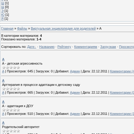
Ш
[1]
Щ
[0]
Э
[1]
Ю
[1]
Я
[1]
Главная
»
Файлы
»
Виртуальная энциклопедия для родителей
» А
В категории материалов
:
4
Показано материалов
:
1-4
Сортировать по
:
Дате
·
Названию
·
Рейтингу
·
Комментариям
·
Загрузкам
·
Просмот
А
А - детская агрессивность
А
|
Просмотров:
645
|
Загрузок:
0
|
Добавил:
Админ
|
Дата:
22.12.2011
|
Комментарии (
А
Арттерапия в процессе адаптации к детскому саду
А
|
Просмотров:
665
|
Загрузок:
0
|
Добавил:
Админ
|
Дата:
22.12.2011
|
Комментарии (
А
А - адаптация к ДОУ
А
|
Просмотров:
510
|
Загрузок:
0
|
Добавил:
Админ
|
Дата:
22.12.2011
|
Комментарии (
А
Родительский авторитет