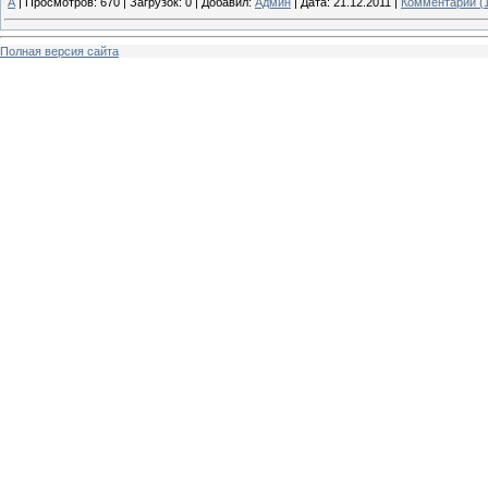
А
|
Просмотров:
670
|
Загрузок:
0
|
Добавил:
Админ
|
Дата:
21.12.2011
|
Комментарии (
Полная версия сайта