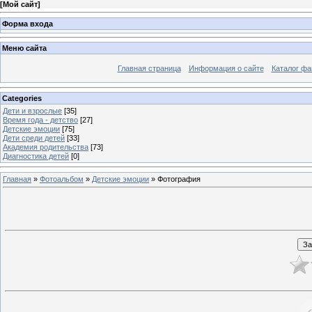
[
Мой сайт
]
Форма входа
Меню сайта
Главная страница
Информация о сайте
Каталог фа
Categories
Дети и взрослые
[35]
Время года - детство
[27]
Детские эмоции
[75]
Дети среди детей
[33]
Академия родительства
[73]
Диагностика детей
[0]
Главная
»
Фотоальбом
»
Детские эмоции
» Фотография