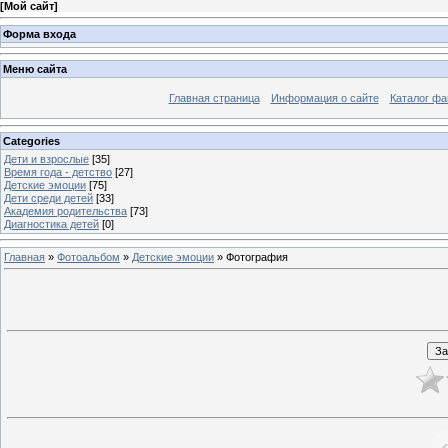
[
Мой сайт
]
Форма входа
Меню сайта
Главная страница
Информация о сайте
Каталог фа
Categories
Дети и взрослые
[35]
Время года - детство
[27]
Детские эмоции
[75]
Дети среди детей
[33]
Академия родительства
[73]
Диагностика детей
[0]
Главная
»
Фотоальбом
»
Детские эмоции
» Фотография