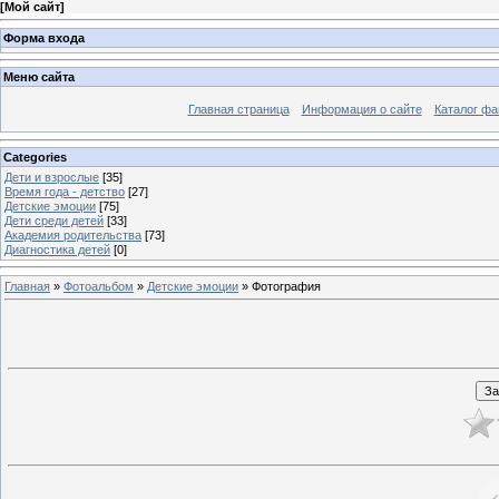
[
Мой сайт
]
Форма входа
Меню сайта
Главная страница
Информация о сайте
Каталог фа
Categories
Дети и взрослые
[35]
Время года - детство
[27]
Детские эмоции
[75]
Дети среди детей
[33]
Академия родительства
[73]
Диагностика детей
[0]
Главная
»
Фотоальбом
»
Детские эмоции
» Фотография