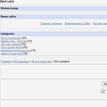
[
Мой сайт
]
Форма входа
Меню сайта
Главная страница
Информация о сайте
Каталог фа
Categories
Дети и взрослые
[35]
Время года - детство
[27]
Детские эмоции
[75]
Дети среди детей
[33]
Академия родительства
[73]
Диагностика детей
[0]
Главная
»
Фотоальбом
»
Дети и взрослые
» Фотография