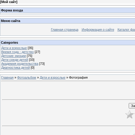
[
Мой сайт
]
Форма входа
Меню сайта
Главная страница
Информация о сайте
Каталог фа
Categories
Дети и взрослые
[35]
Время года - детство
[27]
Детские эмоции
[75]
Дети среди детей
[33]
Академия родительства
[73]
Диагностика детей
[0]
Главная
»
Фотоальбом
»
Дети и взрослые
» Фотография