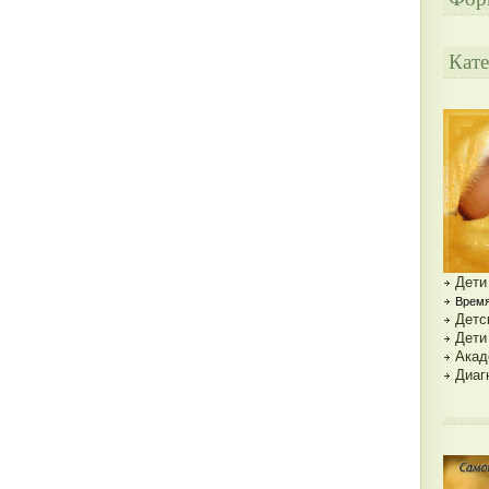
Кате
Дети
Время
Детс
Дети
Акад
Диаг