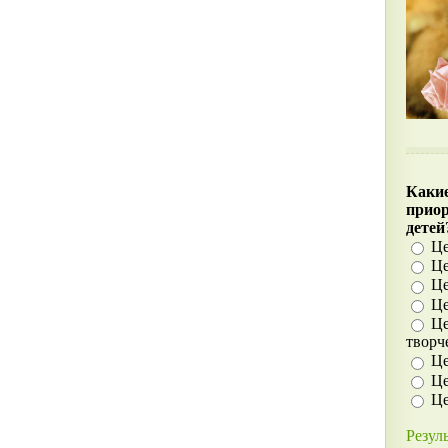
Какие
прио
детей
Це
Це
Це
Це
Це
творч
Це
Це
Це
Резул