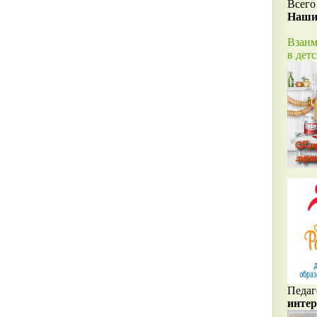
Всего
Наши
Взаим
в дет
Педаг
интер