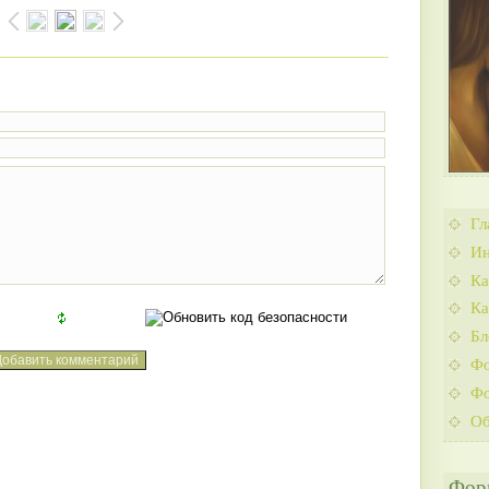
Гл
Ин
Ка
Ка
Бл
Ф
Фо
Об
Фор