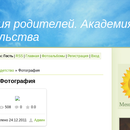
ия родителей. Академи
льства
ас
Гость
|
RSS
|
Главная
|
Фотоальбомы
|
Регистрация
|
Вход
 детство
» Фотография
Фотография
Мен
508
0
0.0
В реальном размере
лено
24.12.2011
Админ
1200x1600
/ 206.0Kb