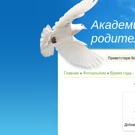
Академ
родите
Приветствую В
Главная
»
Фотоальбом
»
Время года -
Добав