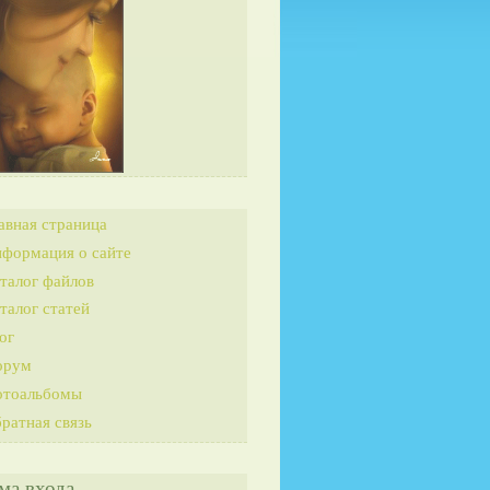
авная страница
формация о сайте
талог файлов
талог статей
ог
орум
тоальбомы
ратная связь
ма входа