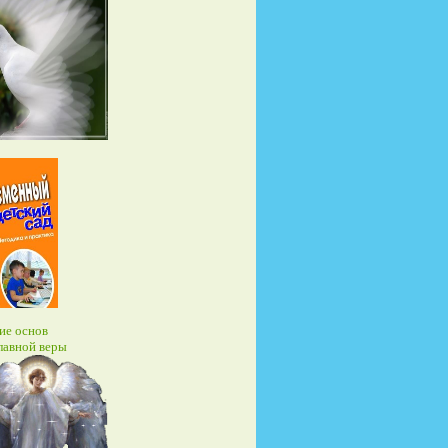
ие основ
лавной веры