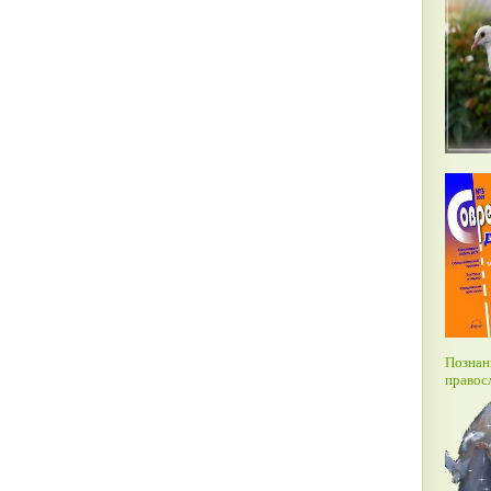
Познан
правос