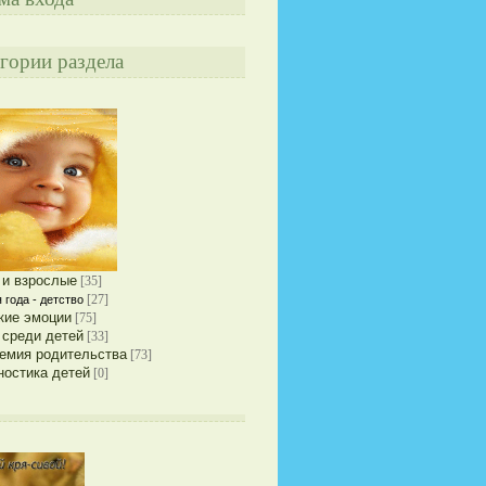
гории раздела
 и взрослые
[35]
[27]
 года - детство
кие эмоции
[75]
 среди детей
[33]
емия родительства
[73]
ностика детей
[0]