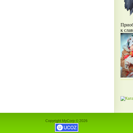
Прио
к сла
Copyright MyCorp © 2026