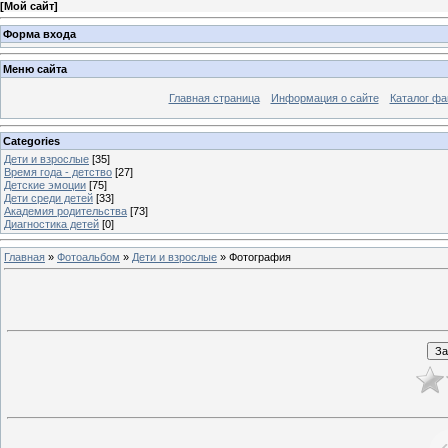
[
Мой сайт
]
Форма входа
Меню сайта
Главная страница
Информация о сайте
Каталог фа
Categories
Дети и взрослые
[35]
Время года - детство
[27]
Детские эмоции
[75]
Дети среди детей
[33]
Академия родительства
[73]
Диагностика детей
[0]
Главная
»
Фотоальбом
»
Дети и взрослые
» Фотография