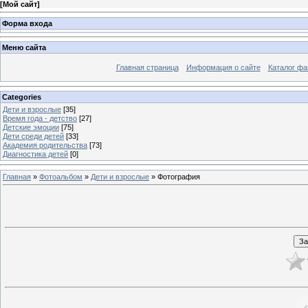
[
Мой сайт
]
Форма входа
Меню сайта
Главная страница
Информация о сайте
Каталог фа
Categories
Дети и взрослые
[35]
Время года - детство
[27]
Детские эмоции
[75]
Дети среди детей
[33]
Академия родительства
[73]
Диагностика детей
[0]
Главная
»
Фотоальбом
»
Дети и взрослые
» Фотография