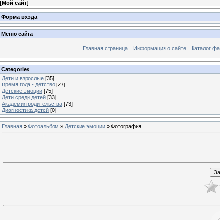
[
Мой сайт
]
Форма входа
Меню сайта
Главная страница
Информация о сайте
Каталог фа
Categories
Дети и взрослые
[35]
Время года - детство
[27]
Детские эмоции
[75]
Дети среди детей
[33]
Академия родительства
[73]
Диагностика детей
[0]
Главная
»
Фотоальбом
»
Детские эмоции
» Фотография