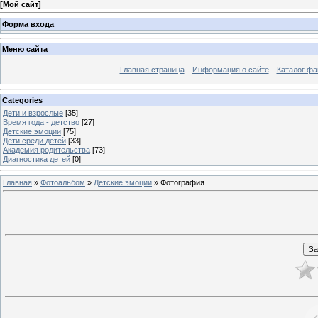
[
Мой сайт
]
Форма входа
Меню сайта
Главная страница
Информация о сайте
Каталог фа
Categories
Дети и взрослые
[35]
Время года - детство
[27]
Детские эмоции
[75]
Дети среди детей
[33]
Академия родительства
[73]
Диагностика детей
[0]
Главная
»
Фотоальбом
»
Детские эмоции
» Фотография