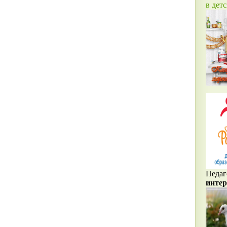
в дет
Педаг
интер