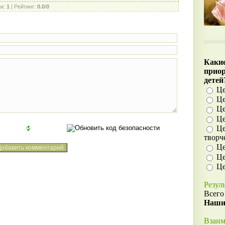
ии
:
1
|
Рейтинг
:
0.0
/
0
Какие
прио
детей
Це
Це
Це
Це
Це
творч
Це
Це
Це
Резул
Всего
Наши
Взаим