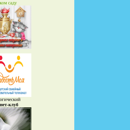
ском саду
огический
нет-клуб