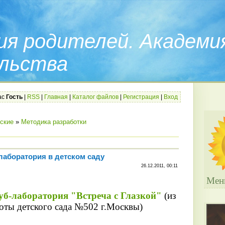
ия родителей. Академи
льства
ас
Гость
|
RSS
|
Главная
|
Каталог файлов
|
Регистрация
|
Вход
ские
»
Методика разработки
лаборатория в детском саду
26.12.2011, 00:11
Мен
уб-лаборатория "Встреча с Глазкой"
(из
оты детского сада №502 г.Москвы)