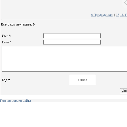
« Предыдущая
|
15
16
1
Всего комментариев
:
0
Имя *:
Email *:
Код *:
Полная версия сайта