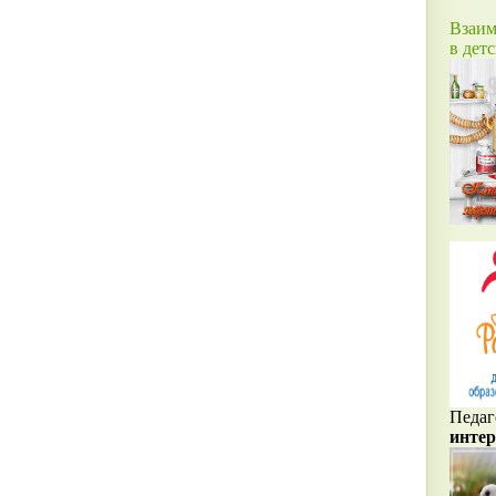
Взаим
в дет
Педаг
интер