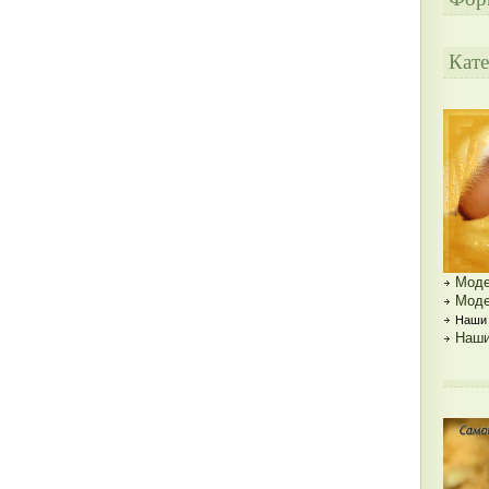
Кате
Моде
Моде
Наши 
Наши