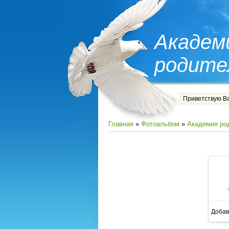
Академ
родите
Приветствую В
Главная
»
Фотоальбом
»
Академия ро
Добав