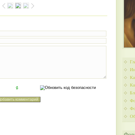
Гл
Ин
Ка
Ка
Бл
Ф
Фо
Об
Фор