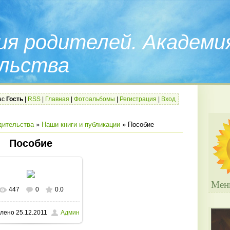
ия родителей. Академи
льства
ас
Гость
|
RSS
|
Главная
|
Фотоальбомы
|
Регистрация
|
Вход
дительства
»
Наши книги и публикации
» Пособие
Пособие
Мен
447
0
0.0
лено
25.12.2011
Админ