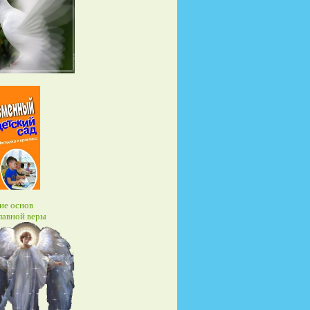
ие основ
лавной веры