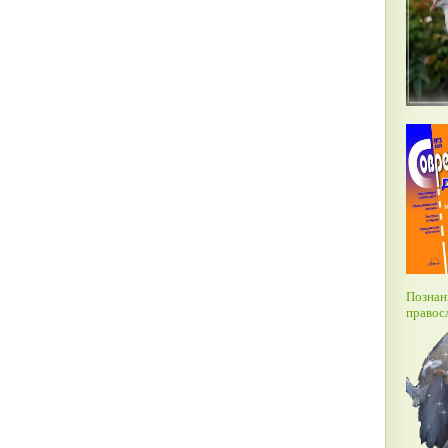
Познан
правос