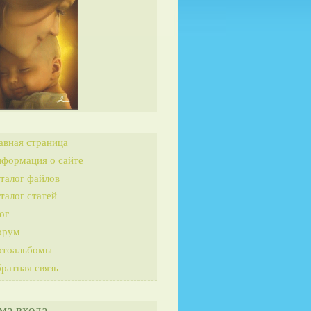
авная страница
формация о сайте
талог файлов
талог статей
ог
орум
тоальбомы
ратная связь
ма входа