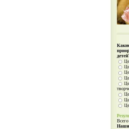
Какие
прио
детей
Це
Це
Це
Це
Це
творч
Це
Це
Це
Резул
Всего
Наши