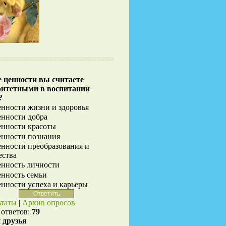
 ценности вы считаете
ритетными в воспитании
?
нности жизни и здоровья
нности добра
нности красоты
нности познания
нности преобразования и
ества
нность личности
нность семьи
нности успеха и карьеры
ьтаты
|
Архив опросов
 ответов:
79
 друзья