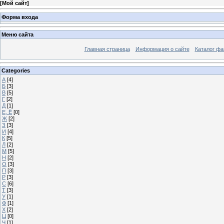
[
Мой сайт
]
Форма входа
Меню сайта
Главная страница
Информация о сайте
Каталог фа
Categories
А
[4]
Б
[3]
В
[5]
Г
[2]
Д
[1]
Е, Ё
[0]
Ж
[2]
З
[3]
И
[4]
К
[5]
Л
[2]
М
[5]
Н
[2]
О
[3]
П
[3]
Р
[3]
С
[6]
Т
[3]
У
[1]
Ф
[1]
Х
[2]
Ц
[0]
Ч
[1]