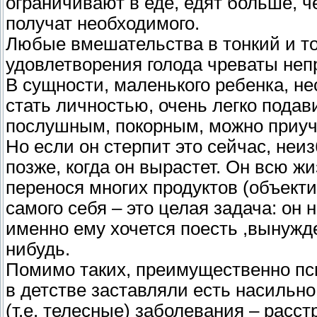
ограничивают в еде, едят больше, че
получат необходимого.
Любые вмешательства в тонкий и т
удовлетворения голода чреваты не
В сущности, маленького ребенка, не
стать личностью, очень легко подав
послушным, покорным, можно приучи
Но если он стерпит это сейчас, не
позже, когда он вырастет. Он всю жи
перенося многих продуктов (объекти
самого себя – это целая задача: он 
именно ему хочется поесть ,вынужде
нибудь.
Помимо таких, преимущественно пси
в детстве заставляли есть насильно
(т.е. телесные) заболевания – рас