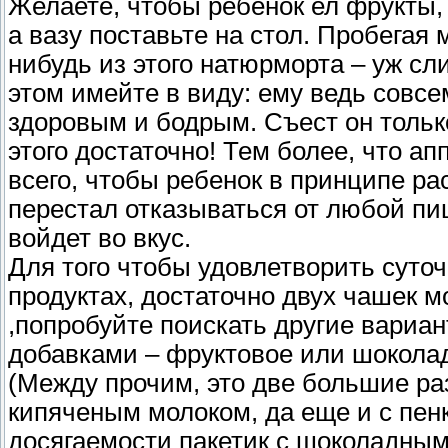
Желаете, чтобы ребенок ел фрукты, 
а вазу поставьте на стол. Пробегая
нибудь из этого натюрморта – уж сл
этом имейте в виду: ему ведь совсе
здоровым и бодрым. Съест он только
этого достаточно! Тем более, что а
всего, чтобы ребенок в принципе р
перестал отказываться от любой пищ
войдет во вкус.
Для того чтобы удовлетворить суто
продуктах, достаточно двух чашек м
,попробуйте поискать другие вариан
добавками – фруктовое или шокола
(Между прочим, это две большие раз
кипяченым молоком, да еще и с пенк
досягаемости пакетик с шоколадным 