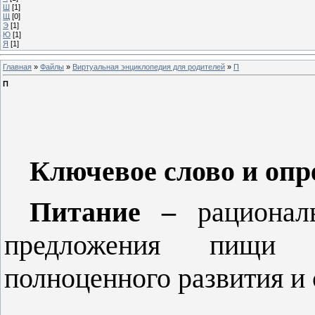
Ш
[1]
Щ
[0]
Э
[1]
Ю
[1]
Я
[1]
Главная
»
Файлы
»
Виртуальная энциклопедия для родителей
»
П
П
Ключевое слово и опр
Питание –
рационал
предложения пищи
полноценного развития и 