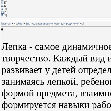
Ш
[1]
Щ
[0]
Э
[1]
Ю
[1]
Я
[1]
Главная
»
Файлы
»
Виртуальная энциклопедия для родителей
»
Л
Л
Лепка - самое динамичное
творчество. Каждый вид 
развивает у детей опреде
занимаясь лепкой, ребено
формой предмета, взаимос
формируется навыки рабо