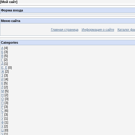
[
Мой сайт
]
Форма входа
Меню сайта
Главная страница
Информация о сайте
Каталог фа
Categories
А
[4]
Б
[3]
В
[5]
Г
[2]
Д
[1]
Е, Ё
[0]
Ж
[2]
З
[3]
И
[4]
К
[5]
Л
[2]
М
[5]
Н
[2]
О
[3]
П
[3]
Р
[3]
С
[6]
Т
[3]
У
[1]
Ф
[1]
Х
[2]
Ц
[0]
Ч
[1]