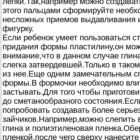
лепки.Так,например можно создават
этого пальцами сформируйте необх
несложных приемов выдавливания и
фигурку.
Если ребенок умеет пользоваться 
придания формы пластилину,он мож
внимание,что в данном случае глин
слегка затвердевшей.Только в тако
из нее.Еще одним замечательным сп
формы.В формочки необходимо влит
застывать.Для того чтобы приготови
до сметанообразного состояния.Есл
попробовать создавать более серь
зайчиков.Например,можно слепить в
глина и полиэтиленовая пленка.Об
пленкой,после чего сверху нанесите 