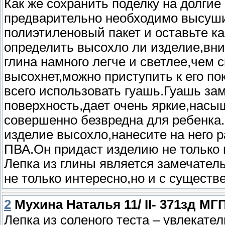
Как же сохранить поделку на долги
предварительно необходимо высуши
полиэтиленовый пакет и оставьте ка
определить высохло ли изделие,вн
глина намного легче и светлее,чем 
высохнет,можно приступить к его п
всего использовать гуашь.Гуашь за
поверхность,дает очень яркие,насы
совершенно безвредна для ребенка.
изделие высохло,нанесите на него
ПВА.Он придаст изделию не только 
Лепка из глины является замечател
не только интересно,но и с существ
2
Мухина Наталья 11/ II- 371зд МГ
Лепка из соленого теста – увлекате