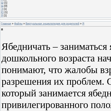
Ш
[1]
Щ
[0]
Э
[1]
Ю
[1]
Я
[1]
Главная
»
Файлы
»
Виртуальная энциклопедия для родителей
»
Я
Я
Ябедничать – заниматься 
дошкольного возраста нач
понимают, что жалобы вз
разрешения их проблем. С
который занимается ябед
привилегированного поло