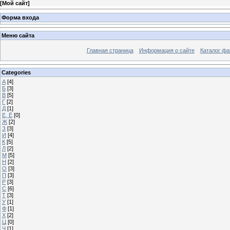
[
Мой сайт
]
Форма входа
Меню сайта
Главная страница
Информация о сайте
Каталог фа
Categories
А
[4]
Б
[3]
В
[5]
Г
[2]
Д
[1]
Е, Ё
[0]
Ж
[2]
З
[3]
И
[4]
К
[5]
Л
[2]
М
[5]
Н
[2]
О
[3]
П
[3]
Р
[3]
С
[6]
Т
[3]
У
[1]
Ф
[1]
Х
[2]
Ц
[0]
Ч
[1]