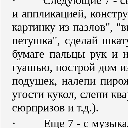
·
Следующие 7 - с
и аппликацией, констр
картинку из пазлов", "
петушка", сделай шкат
бумаге пальцы рук и 
гуашью, построй дом из
подушек, налепи пиро
угости кукол, слепи кв
сюрпризов и т.д.).
·
Еще 7 - с музык