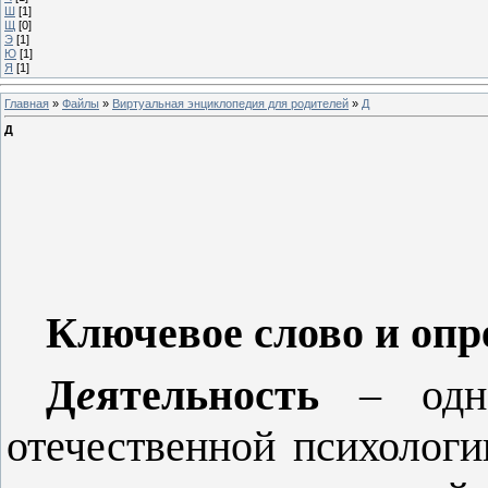
Ш
[1]
Щ
[0]
Э
[1]
Ю
[1]
Я
[1]
Главная
»
Файлы
»
Виртуальная энциклопедия для родителей
»
Д
Д
Ключевое слово и опр
Д
е
ятельность
– одно
отечественной психологи