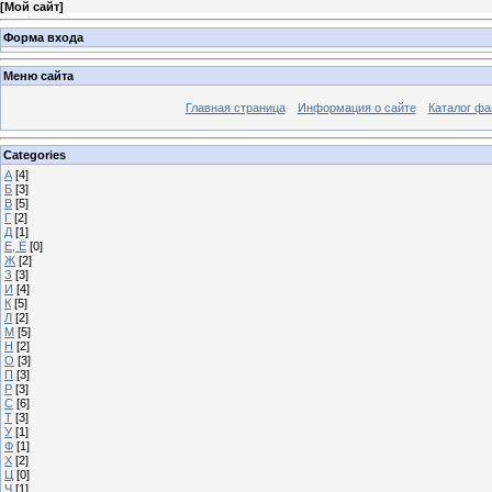
[
Мой сайт
]
Форма входа
Меню сайта
Главная страница
Информация о сайте
Каталог фа
Categories
А
[4]
Б
[3]
В
[5]
Г
[2]
Д
[1]
Е, Ё
[0]
Ж
[2]
З
[3]
И
[4]
К
[5]
Л
[2]
М
[5]
Н
[2]
О
[3]
П
[3]
Р
[3]
С
[6]
Т
[3]
У
[1]
Ф
[1]
Х
[2]
Ц
[0]
Ч
[1]