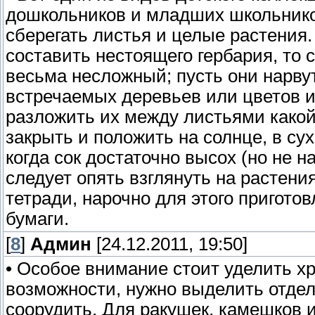
дошкольников и младших школьнико
сберегать листья и целые растения. 
составить нестоящего гербария, то
весьма несложный; пусть они нарву
встречаемых деревьев или цветов и
разложить их между листьями какой
закрыть и положить на солнце, в су
когда сок достаточно высох (но не 
следует опять взглянуть на растени
тетради, нарочно для этого пригото
бумаги.
[
8
]
Админ
[24.12.2011, 19:50]
• Особое внимание стоит уделить хр
возможности, нужно выделить отдел
соорудить. Для ракушек, камешков 