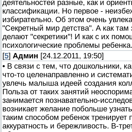
деятельностей разные, как и ориент
классификации. Но первое - неизбеж
избирательно. Об этом очень увлек
"Секретный мир детства". А как там 
делают "секретики"! И как с их по
психологические проблемы ребенка.
[
5
]
Админ
[24.12.2011, 19:50]
• В связи с тем, что дошкольники, 
что-то целенаправленно и системати
увлечь малыша идеей создания колл
Польза от таких занятий неоспорим
занимается познавательно-исследов
возникает желание побольше узнать
таким способом ребенок тренирует п
аккуратность и бережливость. В-тр