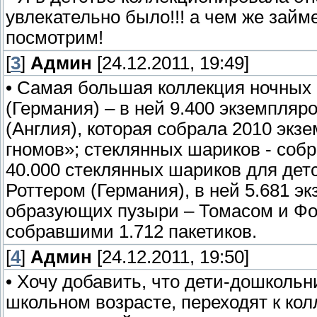
увлекательно было!!! а чем же займ
посмотрим!
[
3
]
Админ
[24.12.2011, 19:49]
• Самая большая коллекция ночных
(Германия) – в ней 9.400 экземпляр
(Англия), которая собрала 2010 эк
гномов»; стеклянных шариков - соб
40.000 стеклянных шариков для дет
Роттером (Германия), в ней 5.681 э
образующих пузыри – Томасом и Фо
собравшими 1.712 пакетиков.
[
4
]
Админ
[24.12.2011, 19:50]
• Хочу добавить, что дети-дошкольн
школьном возрасте, переходят к ко