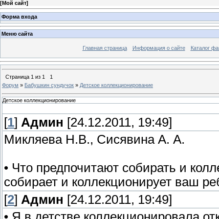
[
Мой сайт
]
Форма входа
Меню сайта
Главная страница
Информация о сайте
Каталог фа
Страница
1
из
1
1
Форум
»
Бабушкин сундучок
»
Детское коллекционирование
Детское коллекционирование
[
1
]
Админ
[24.12.2011, 19:49]
Микляева Н.В., Сисявина А. А.
• Что предпочитают собирать и кол
собирает и коллекционирует ваш реб
[
2
]
Админ
[24.12.2011, 19:49]
• Я в детстве коллекционировала от