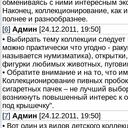
обмениваясь с ними интересным эк
Наконец, коллекционирование, как и
полнее и разнообразнее.
[
6
]
Админ
[24.12.2011, 19:50]
• Выбирать тему коллекции следует
можно практически что угодно - рак
называется нумизматика), открытки, 
фигурки любимых животных, пугови
• Обратите внимание и на то, что 
Коллекционирование пивных пробок и
сигаретных пачек – не лучший выбор
возникнуть повышенный интерес к о
под крышечку".
[
7
]
Админ
[24.12.2011, 19:50]
• Вот один из видов детского колле