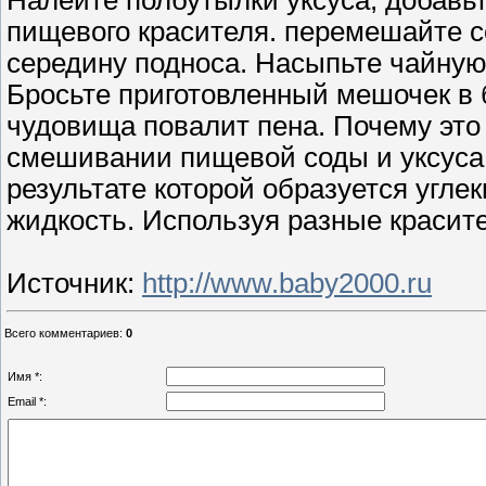
Налейте полбутылки уксуса, добавь
пищевого красителя. перемешайте с
середину подноса. Насыпьте чайную 
Бросьте приготовленный мешочек в б
чудовища повалит пена. Почему это
смешивании пищевой соды и уксуса 
результате которой образуется угле
жидкость. Используя разные красите
Источник
:
http://www.baby2000.ru
Всего комментариев
:
0
Имя *:
Email *: