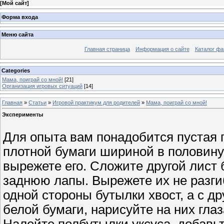
[
Мой сайт
]
Форма входа
Меню сайта
Главная страница
Информация о сайте
Каталог фа
Categories
Мама, поиграй со мной!
[21]
Организация игровых ситуаций
[14]
Главная
»
Статьи
»
Игровой практикум для родителей
»
Мама, поиграй со мной!
Эксперименты
Для опыта вам понадобится пустая 
плотной бумаги шириной в половину
вырежете его. Сложите другой лист
заднюю лапы. Вырежете их не разгиб
одной стороны бутылки хвост, а с д
белой бумаги, нарисуйте на них гла