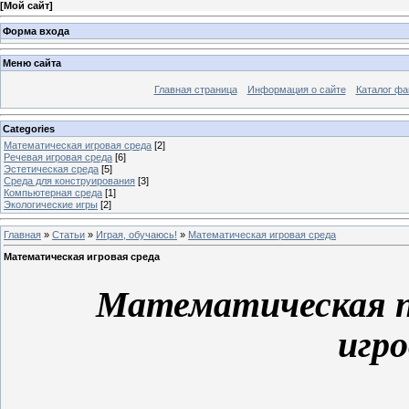
[
Мой сайт
]
Форма входа
Меню сайта
Главная страница
Информация о сайте
Каталог фа
Categories
Математическая игровая среда
[2]
Речевая игровая среда
[6]
Эстетическая среда
[5]
Среда для конструирования
[3]
Компьютерная среда
[1]
Экологические игры
[2]
Главная
»
Статьи
»
Играя, обучаюсь!
»
Математическая игровая среда
Математическая игровая среда
Математическая п
игро