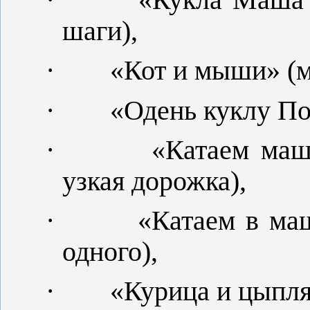
шаги),
·
«Кот и мыши» (м
·
«Одень куклу По
·
«Катаем маш
узкая дорожка),
·
«Катаем в маш
одного),
·
«Курица и цыпля