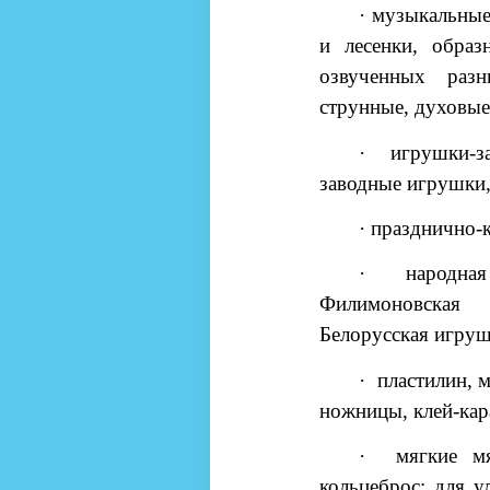
·
музыкальные
и лесенки, образ
озвученных раз
струнные, духовые
·
игрушки-
заводные игрушки,
·
празднично-
·
народн
Филимоновская
Белорусская игруш
·
пластилин, м
ножницы, клей-кар
·
мягкие м
кольцеброс; для у