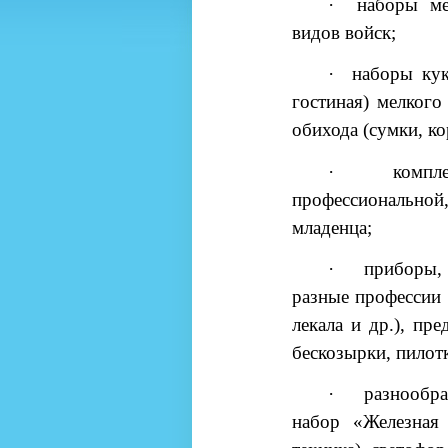
·
наборы ме
видов войск;
·
наборы кук
гостиная) мелкого
обихода (сумки, ко
·
комп
профессиональной,
младенца;
·
приборы,
разные профессии 
лекала и др.), пр
бескозырки, пилотк
·
разнообр
набор «Железная 