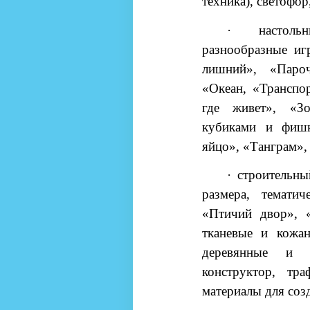
техника), светофо
·
настоль
разнообразные иг
лишний», «Паро
«Океан, «Транспо
где живет», «Зо
кубиками и фиш
яйцо», «Танграм»,
·
строительны
размера, тематич
«Птичий двор», «
тканевые и кожан
деревянные и п
конструктор, тр
материалы для соз