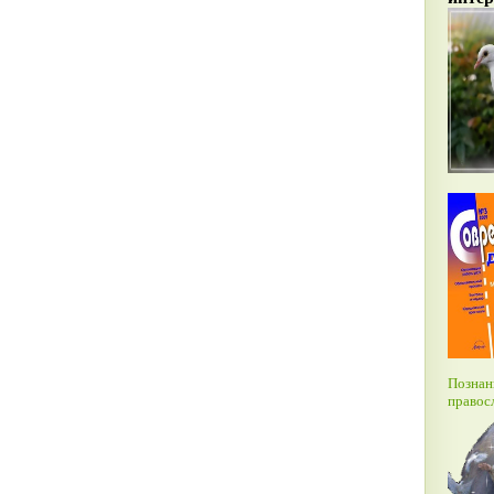
Познан
правос