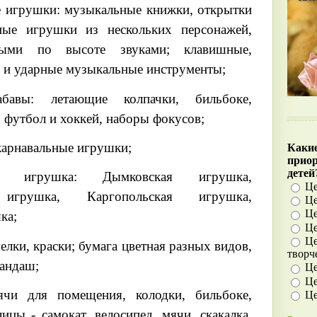
 игрушки: музыкальные книжки, открытки
ные игрушки из нескольких персонажей,
ными по высоте звуками; клавишные,
 и ударные музыкальные инструменты;
забавы: летающие колпачки, бильбоке,
 футбол и хоккей, наборы фокусов;
карнавальные игрушки;
Какие
прио
детей
ая игрушка: Дымковская игрушка,
Це
 игрушка, Каргопольская игрушка,
Це
Це
ка;
Це
Це
елки, краски; бумага цветная разных видов,
творч
андаш;
Це
Це
ячи для помещения, колодки, бильбоке,
Це
лицы - самокат, велосипед, мячи, скакалка,