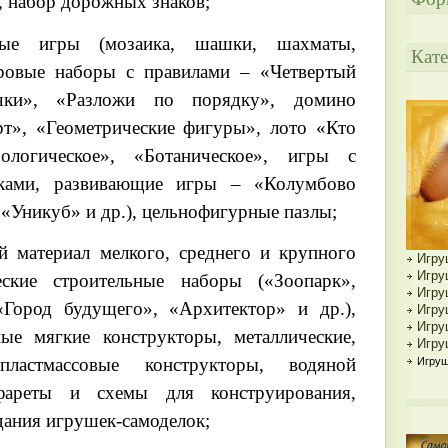
р, набор дорожных знаков;
ные игры (мозаика, шашки, шахматы,
Кате
ровые наборы с правилами – «Четвертый
чки», «Разложи по порядку», домино
рт», «Геометрические фигуры», лото «Кто
ологическое», «Ботаническое», игры с
ками, развивающие игры – «Колумбово
 «Уникуб» и др.), цельнофигурные пазлы;
й материал мелкого, среднего и крупного
Игру
Игру
еские строительные наборы («Зоопарк»,
Игру
Город будущего», «Архитектор» и др.),
Игру
Игру
ые мягкие конструкторы, металлические,
Игру
ластмассовые конструкторы, водяной
Игруш
афареты и схемы для конструирования,
дания игрушек-самоделок;