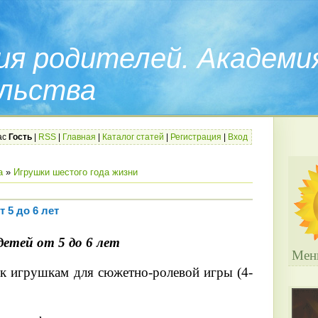
ия родителей. Академи
льства
ас
Гость
|
RSS
|
Главная
|
Каталог статей
|
Регистрация
|
Вход
а
»
Игрушки шестого года жизни
 5 до 6 лет
детей от 5 до 6 лет
Мен
к игрушкам для сюжетно-ролевой игры (4-