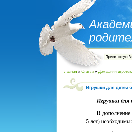
Академ
родите
Приветствую В
Главная
»
Статьи
»
Домашняя игротек
Игрушки для детей от
Игрушки для 
В дополнение 
5 лет) необходимы: