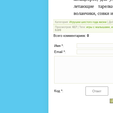
летающие тарелк
воланчики, совки и
Категория
:
Игрушки шестого года жизни
|
До
Просмотров
:
617
|
Теги
:
игры с малышами
,
и
0.0
/
0
Всего комментариев
:
0
Имя *:
Email *:
Код *: