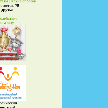
ьтаты
|
Архив опросов
 ответов:
79
 друзья
одействие
ском саду
огический
нет-клуб