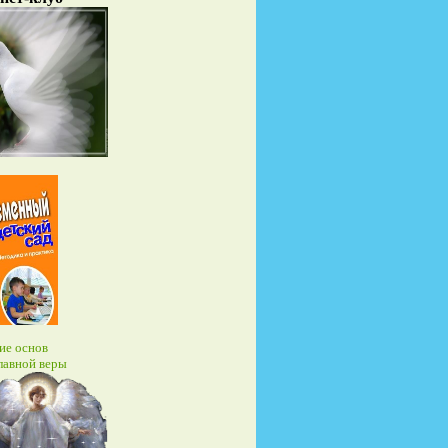
ие основ
лавной веры