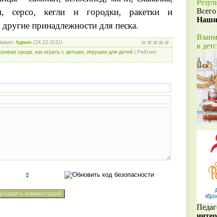
Резул
и, серсо, кегли и городки, ракетки и
Всего
Наши
 другие принадлежности для песка.
Взаим
бавил
:
Админ
(24.12.2011)
в дет
гровая среда
,
как играть с детьми
,
игрушки для детей
|
Рейтинг
:
Педаг
интер