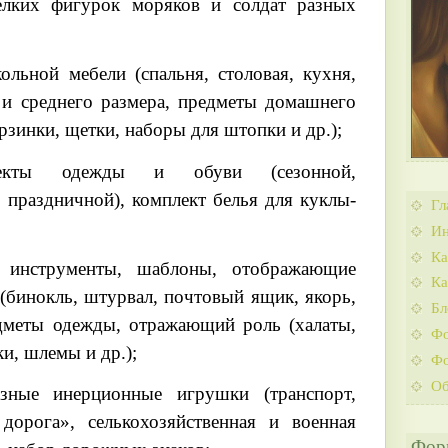
лких фигурок моряков и солдат разных
ольной мебели (спальня, столовая, кухня,
 и среднего размера, предметы домашнего
рзинки, щетки, наборы для штопки и др.);
лекты одежды и обуви (сезонной,
 праздничной), комплект белья для куклы-
Гл
Ин
Ка
 инструменты, шаблоны, отображающие
Ка
(бинокль, штурвал, почтовый ящик, якорь,
Бл
едметы одежды, отражающий роль (халаты,
Ф
и, шлемы и др.);
Фо
Об
азные инерционные игрушки (транспорт,
дорога», селькохозяйственная и военная
Фор