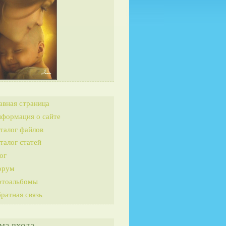
авная страница
формация о сайте
талог файлов
талог статей
ог
орум
тоальбомы
ратная связь
ма входа