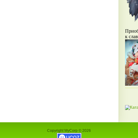
Прио
к сла
Copyright MyCorp © 2026