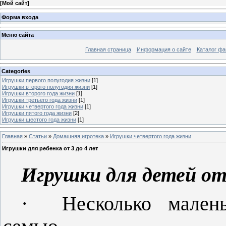
[
Мой сайт
]
Форма входа
Меню сайта
Главная страница
Информация о сайте
Каталог фа
Categories
Игрушки первого полугодия жизни
[1]
Игрушки второго полугодия жизни
[1]
Игрушки второго года жизни
[1]
Игрушки третьего года жизни
[1]
Игрушки четвертого года жизни
[1]
Игрушки пятого года жизни
[2]
Игрушки шестого года жизни
[1]
Главная
»
Статьи
»
Домашняя игротека
»
Игрушки четвертого года жизни
Игрушки для ребенка от 3 до 4 лет
Игрушки для детей от 
·
Несколько мален