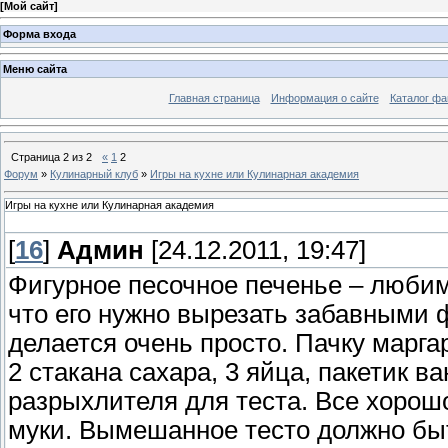
[
Мой сайт
]
Форма входа
Меню сайта
Главная страница
Информация о сайте
Каталог фа
Страница
2
из
2
«
1
2
Форум
»
Кулинарный клуб
»
Игры на кухне или Кулинарная академия
Игры на кухне или Кулинарная академия
[
16
]
Админ
[24.12.2011, 19:47]
Фигурное песочное печенье – люби
что его нужно вырезать забавными 
делается очень просто. Пачку маргар
2 стакана сахара, 3 яйца, пакетик в
разрыхлителя для теста. Все хорош
муки. Вымешанное тесто должно бы