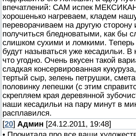
впечатлений: САМ испек МЕКСИКА
хорошенько нагреваем, кладем нашу
переворачиваем на другую сторону 
получиться бледноватыми, как бы с
слишком сухими и ломкими. Теперь 
будут называться уже кесадильи. В 
что угодно. Очень вкусен такой вар
сладкая консервированная кукуруза,
тертый сыр, зелень петрушки, смет
половинку лепешки (с этим справит
скрепляем края деревянной зубочис
наши кесадильи на пару минут в ми
расплавился.
[
20
]
Админ
[24.12.2011, 19:48]
• Прочитала про все ваши художества