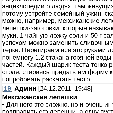
энциклопедии о людях, там живущих,
потому устройте семейный ужин, ска
можно, например, мексиканские леп
лепешки-заготовки, которые называ
муки, 1 чайную ложку соли и 50 г с
успехом можно заменить сливочным
терке. Перетираем все это руками 
понемногу 1,2 стакана горячей воды
частей. Каждый шарик теста тонко 
столе, стараясь придать им форму 
попробовать раскатать тесто.
[
19
]
Админ
[24.12.2011, 19:48]
Мексиканские лепешки
• Для него это сложно, но и очень и
подправить его лепешки, а одну пуст