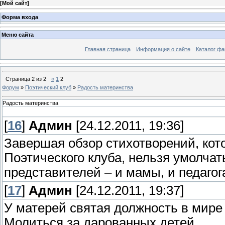
[
Мой сайт
]
Форма входа
Меню сайта
Главная страница
Информация о сайте
Каталог фа
Страница
2
из
2
«
1
2
Форум
»
Поэтический клуб
»
Радость материнства
Радость материнства
[
16
]
Админ
[24.12.2011, 19:36]
Завершая обзор стихотворений, кот
Поэтического клуба, нельзя умолчать
представителей – и мамы, и педагог
[
17
]
Админ
[24.12.2011, 19:37]
У матерей святая должность в мире 
Молиться за дарованных детей.