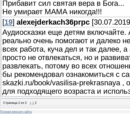
Прибавит сил святая вера в Бога...
Не умирает МАМА никогда!!!
[
19
]
alexejderkach36prpc
[30.07.2019
Аудиосказки еще детям включайте. 
реально очень помогают и далеко не
всех работа, куча дел и так далее,
просто не отвлекаться, но и развив
развлекать, потому во всех отношен
бы рекомендовал ознакомиться с сай
skazki.ru/book/vasilisa-prekrasnaya 
для подходящего возраста и исполь
Страница
2
из
2
«
1
2
Полная версия сайта